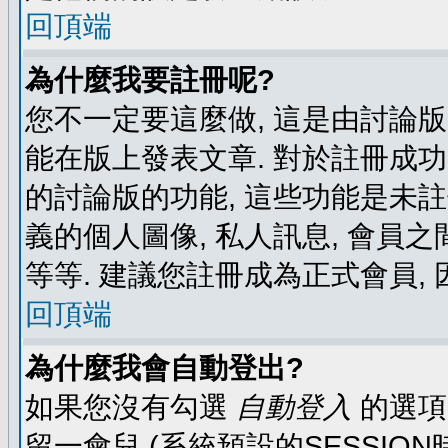
回頂端
為什麼我要註冊呢?
您不一定要這麼做, 這是由討論
能在版上發表文章. 對於註冊成
的討論版的功能, 這些功能是未註
義的個人圖像, 私人訊息, 會員之
等等. 建議您註冊成為正式會員,
回頂端
為什麼我會自動登出?
如果您沒有勾選
自動登入
的選項
留一會兒 (系統預設的SESSIO