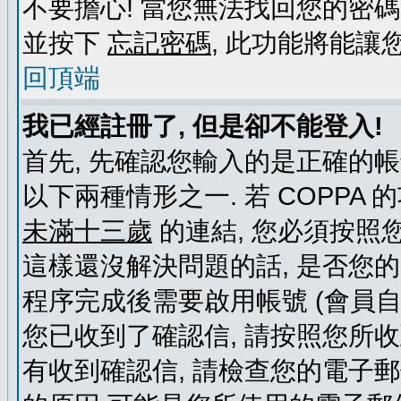
不要擔心! 當您無法找回您的密碼
並按下
忘記密碼
, 此功能將能
回頂端
我已經註冊了, 但是卻不能登入!
首先, 先確認您輸入的是正確的帳
以下兩種情形之一. 若 COPPA
未滿十三歲
的連結, 您必須按照
這樣還沒解決問題的話, 是否您
程序完成後需要啟用帳號 (會員自
您已收到了確認信, 請按照您所
有收到確認信, 請檢查您的電子