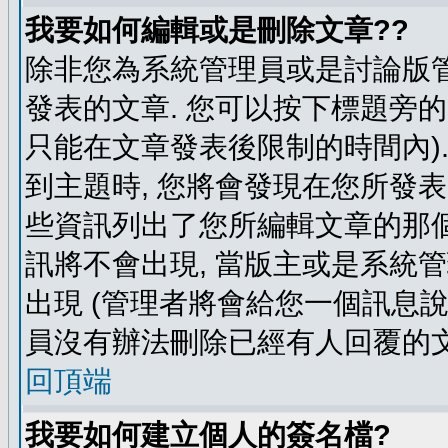
我要如何編輯或是刪除文章??
除非您為系統管理員或是討論版管
發表的文章. 您可以按下標題旁的 
只能在文章發表後限制的時間內).
到主題時, 您將會發現在您所發
些資訊列出了您所編輯文章的那個
訊將不會出現, 當版主或是系統
出現 (管理者將會給您一個訊息說
員沒有辦法刪除已經有人回覆的文
回頂端
我要如何建立個人的簽名檔?