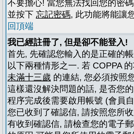
不要擔心! 當您無法找回您的密碼
並按下
忘記密碼
, 此功能將能
回頂端
我已經註冊了, 但是卻不能登入!
首先, 先確認您輸入的是正確的帳
以下兩種情形之一. 若 COPPA
未滿十三歲
的連結, 您必須按照
這樣還沒解決問題的話, 是否您
程序完成後需要啟用帳號 (會員自
您已收到了確認信, 請按照您所
有收到確認信, 請檢查您的電子