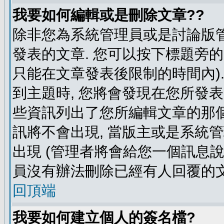
我要如何編輯或是刪除文章??
除非您為系統管理員或是討論版管
發表的文章. 您可以按下標題旁的 
只能在文章發表後限制的時間內).
到主題時, 您將會發現在您所發
些資訊列出了您所編輯文章的那個
訊將不會出現, 當版主或是系統
出現 (管理者將會給您一個訊息說
員沒有辦法刪除已經有人回覆的文
回頂端
我要如何建立個人的簽名檔?