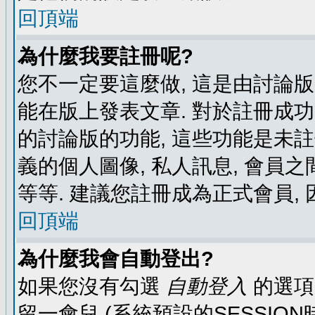
回頂端
為什麼我要註冊呢?
您不一定要這麼做, 這是由討論
能在版上發表文章. 對於註冊成
的討論版的功能, 這些功能是未註
義的個人圖像, 私人訊息, 會員之
等等. 建議您註冊成為正式會員,
回頂端
為什麼我會自動登出?
如果您沒有勾選
自動登入
的選項
留一會兒 (系統預設的SESSIO