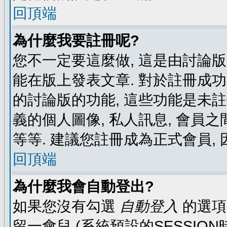
回頂端
為什麼我要註冊呢?
您不一定要這麼做, 這是由討論
能在版上發表文章. 對於註冊成
的討論版的功能, 這些功能是未註
義的個人圖像, 私人訊息, 會員之
等等. 建議您註冊成為正式會員,
回頂端
為什麼我會自動登出?
如果您沒有勾選
自動登入
的選項
留一會兒 (系統預設的SESSIO