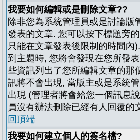
我要如何編輯或是刪除文章??
除非您為系統管理員或是討論版管
發表的文章. 您可以按下標題旁的 
只能在文章發表後限制的時間內).
到主題時, 您將會發現在您所發
些資訊列出了您所編輯文章的那個
訊將不會出現, 當版主或是系統
出現 (管理者將會給您一個訊息說
員沒有辦法刪除已經有人回覆的文
回頂端
我要如何建立個人的簽名檔?