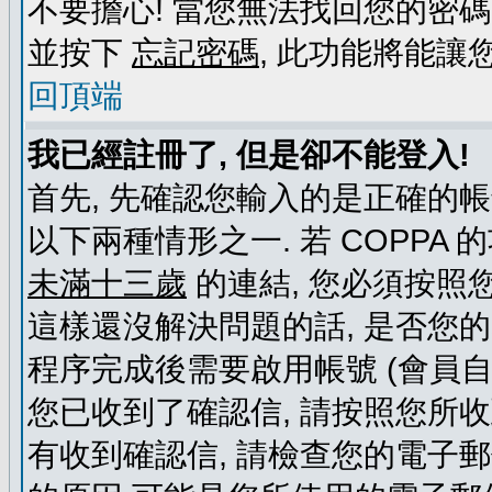
不要擔心! 當您無法找回您的密碼
並按下
忘記密碼
, 此功能將能
回頂端
我已經註冊了, 但是卻不能登入!
首先, 先確認您輸入的是正確的帳
以下兩種情形之一. 若 COPPA
未滿十三歲
的連結, 您必須按照
這樣還沒解決問題的話, 是否您
程序完成後需要啟用帳號 (會員自
您已收到了確認信, 請按照您所
有收到確認信, 請檢查您的電子