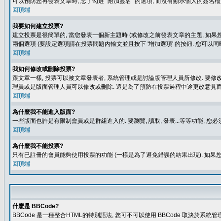
可以預防您再發表文章時, 忘了勾選 "附加簽名" 的選項, 而沒有顯示個人的簽名檔
回頂端
我要如何建立投票?
建立投票是很簡單的, 當您發表一個新主題時 (或修改之前發表文章的主題, 如果您
兩個選項 (要設定選項請在投票問題內輸文並且按下 '增加選項' 的按鈕. 您可以
回頂端
我如何修改或刪除投票?
跟文章一樣, 投票可以被文章發表者, 系統管理或是討論版管理人員所修改. 要修
理員或是版面管理人員可以修改或刪除. 這是為了預防在投票過程中途更改意見
回頂端
為什麼我不能進入版面?
一些版面也許是有限制會員或是群組進入的. 要瀏覽, 讀取, 發表...等等功能,
回頂端
為什麼我不能投票?
只有已註冊的會員能夠使用投票的功能 (一樣是為了避免錯誤的結果出現). 如果
回頂端
什麼是 BBCode?
BBCode 是一種整合HTML的特別語法, 您可不可以使用 BBCode 取決於系統管