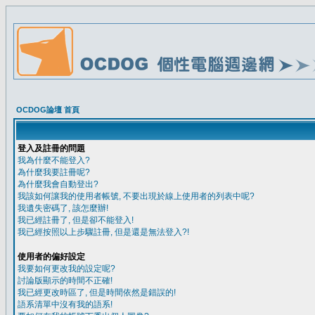
OCDOG論壇 首頁
登入及註冊的問題
我為什麼不能登入?
為什麼我要註冊呢?
為什麼我會自動登出?
我該如何讓我的使用者帳號, 不要出現於線上使用者的列表中呢?
我遺失密碼了, 該怎麼辦!
我已經註冊了, 但是卻不能登入!
我已經按照以上步驟註冊, 但是還是無法登入?!
使用者的偏好設定
我要如何更改我的設定呢?
討論版顯示的時間不正確!
我已經更改時區了, 但是時間依然是錯誤的!
語系清單中沒有我的語系!