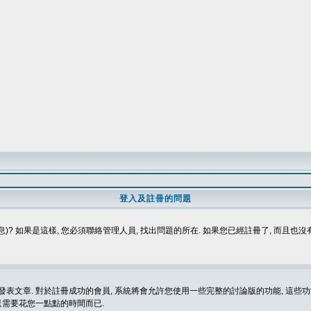
登入及註冊的問題
)? 如果是這樣, 您必須聯絡管理人員, 找出問題的所在. 如果您已經註冊了, 而且也
表文章. 對於註冊成功的會員, 系統將會允許您使用一些完整的討論版的功能, 這些功能
那只需要花您一點點的時間而已.