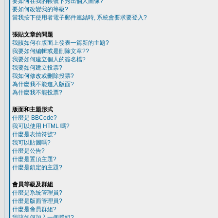
要如何在我的帳號下秀出個人圖像?
要如何改變我的等級?
當我按下使用者電子郵件連結時, 系統會要求要登入?
張貼文章的問題
我該如何在版面上發表一篇新的主題?
我要如何編輯或是刪除文章??
我要如何建立個人的簽名檔?
我要如何建立投票?
我如何修改或刪除投票?
為什麼我不能進入版面?
為什麼我不能投票?
版面和主題形式
什麼是 BBCode?
我可以使用 HTML 嗎?
什麼是表情符號?
我可以貼圖嗎?
什麼是公告?
什麼是置頂主題?
什麼是鎖定的主題?
會員等級及群組
什麼是系統管理員?
什麼是版面管理員?
什麼是會員群組?
我該如何加入一個群組?