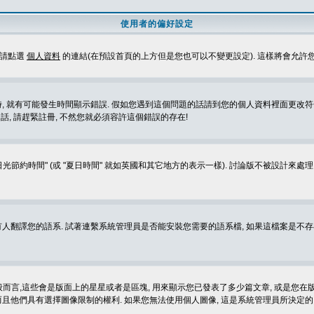
使用者的偏好設定
定請點選
個人資料
的連結(在預設首頁的上方但是您也可以不變更設定). 這樣將會允許
生時間顯示錯誤. 假如您遇到這個問題的話請到您的個人資料裡面更改符合您所在地時區的設定, 例
冊的話, 請趕緊註冊, 不然您就必須容許這個錯誤的存在!
光節約時間" (或 "夏日時間" 就如英國和其它地方的表示一樣). 討論版不被設計來
的語系. 試著連繫系統管理員是否能安裝您需要的語系檔, 如果這檔案是不存在的, 請試著
般而言,這些會是版面上的星星或者是區塊, 用來顯示您已發表了多少篇文章, 或是您在版面
而且他們具有選擇圖像限制的權利. 如果您無法使用個人圖像, 這是系統管理員所決定的,