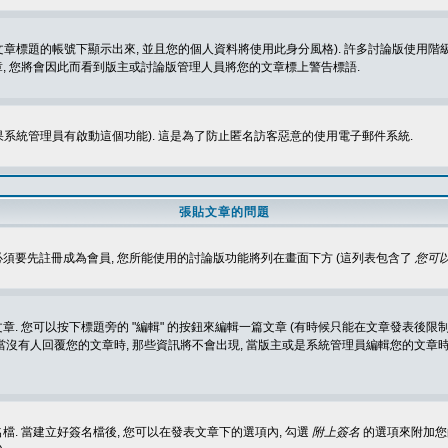
標題的帳號下顯示出來, 並且您的個人資料將使用此身分風格). 許多討論版使用階級
, 您將會因此而看到版主或討論版管理人員將您的文章標上警告標語.
如果系統管理員有啟動這個功能). 這是為了防止匿名訪客惡意的使用電子郵件系統.
張貼文章的問題
 必須要先註冊成為會員, 您所能使用的討論版功能將列在畫面下方 (這列表包含了
您可以
 您可以按下標題旁的 "編輯" 的按鈕來編輯一篇文章 (有時候只能在文章發表後限制
沒有人回覆您的文章時, 那些資訊將不會出現, 當版主或是系統管理員編輯您的文章時,
. 當建立好簽名檔後, 您可以在發表文章下的選項內, 勾選
附上簽名
的選項來附加您的