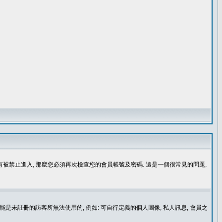
沒有被禁止進入, 那麼您必須再次檢查您的會員帳號及密碼. 這是一個很常見的問題,
是未註冊的訪客所無法使用的, 例如: 可自行定義的個人圖像, 私人訊息, 會員之