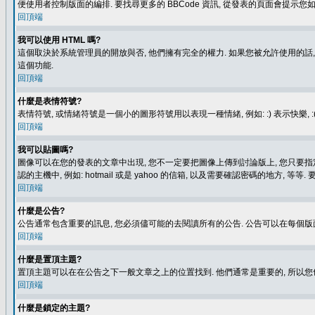
便使用者控制版面的編排. 要找尋更多的 BBCode 資訊, 從發表的頁面會提示您如
回頂端
我可以使用 HTML 嗎?
這個取決於系統管理員的開放與否, 他們擁有完全的權力. 如果您被允許使用的話,
這個功能.
回頂端
什麼是表情符號?
表情符號, 或情緒符號是一個小的圖形符號用以表現一種情緒, 例如: :) 表示快
回頂端
我可以貼圖嗎?
圖像可以在您的發表的文章中出現, 您不一定要把圖像上傳到討論版上, 您只要指定圖像的連結位置
認的主機中, 例如: hotmail 或是 yahoo 的信箱, 以及需要確認密碼的地方, 等等. 
回頂端
什麼是公告?
公告通常包含重要的訊息, 您必須儘可能的去閱讀所有的公告. 公告可以在每個版
回頂端
什麼是置頂主題?
置頂主題可以在在公告之下一般文章之上的位置找到. 他們通常是重要的, 所以您
回頂端
什麼是鎖定的主題?