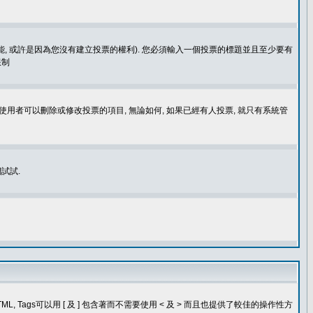
功能, 或許是因為您沒有建立投票的權利). 您必須輸入一個投票的標題並且至少要有
限制
使用者可以刪除或修改投票的項目, 無論如何, 如果已經有人投票, 就只有系統管
試試.
, Tags可以用 [ 及 ] 包含著而不需要使用 < 及 > 而且也提供了較佳的操作性方