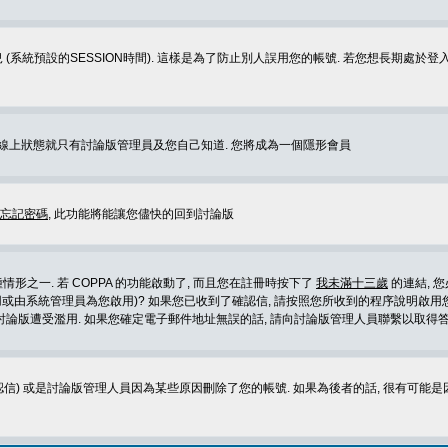
 (系統預設的SESSION時間). 這樣是為了防止別人誤用您的帳號. 若您想長期處於
您在線上狀態就只有討論版管理員及您自己知道. 您將成為一個隱形會員
忘記密碼
, 此功能將能讓您儘快的回到討論版
形之一. 若 COPPA 的功能啟動了, 而且您在註冊時按下了
我未滿十三歲
的連結, 
或由系統管理員為您啟用)? 如果您已收到了確認信, 請按照您所收到的程序說明啟用您
論版遭受濫用. 如果您確定電子郵件地址無誤的話, 請向討論版管理人員聯繫以取得答
信) 或是討論版管理人員因為某些原因刪除了您的帳號. 如果為後者的話, 很有可能