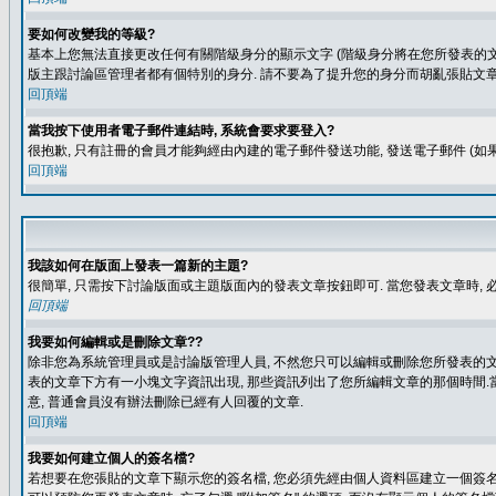
要如何改變我的等級?
基本上您無法直接更改任何有關階級身分的顯示文字 (階級身分將在您所發表的文章
版主跟討論區管理者都有個特別的身分. 請不要為了提升您的身分而胡亂張貼文章
回頂端
當我按下使用者電子郵件連結時, 系統會要求要登入?
很抱歉, 只有註冊的會員才能夠經由內建的電子郵件發送功能, 發送電子郵件 (
回頂端
我該如何在版面上發表一篇新的主題?
很簡單, 只需按下討論版面或主題版面內的發表文章按鈕即可. 當您發表文章時,
回頂端
我要如何編輯或是刪除文章??
除非您為系統管理員或是討論版管理人員, 不然您只可以編輯或刪除您所發表的文章.
表的文章下方有一小塊文字資訊出現, 那些資訊列出了您所編輯文章的那個時間.當
意, 普通會員沒有辦法刪除已經有人回覆的文章.
回頂端
我要如何建立個人的簽名檔?
若想要在您張貼的文章下顯示您的簽名檔, 您必須先經由個人資料區建立一個簽名檔