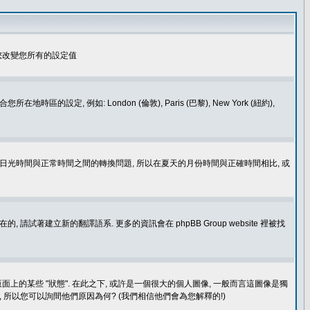
您改變您所有的設定值
如: London (倫敦), Paris (巴黎), New York (紐約),
處理日光時間與正常時間之間的轉換問題, 所以在夏天的月份時間與正確時間相比, 或
建立新的翻譯語系. 更多的資訊會在 phpBB Group website 裡被找
上的某些 "狀態". 在此之下, 或許是一個很大的個人圖像, 一般而言這圖像是獨
 所以您可以詢間他們原因為何? (我們相信他們會為您解釋的!)