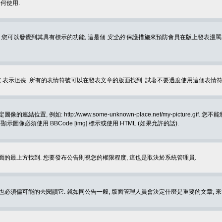
何使用.
 您可以發覺到其具有標示的功能, 這是個
安全的
保護措施來預防會員在版上發表漫罵等會
樂, :( 表示沮喪. 所有的表情符號可以在發表文章的版面找到. 試著不要過度使用這
, 例如: http://www.some-unknown-place.net/my-picture
要顯示圖像必須使用 BBCode [img] 標示或使用 HTML (如果允許的話).
面的最上方找到. 您要發布公告則視您的權限程度, 這也是取決於系統管理員.
也必須儘可能的去閱讀它. 就如同公告一般, 版面管理人員會決定什麼是重要的文章, 來