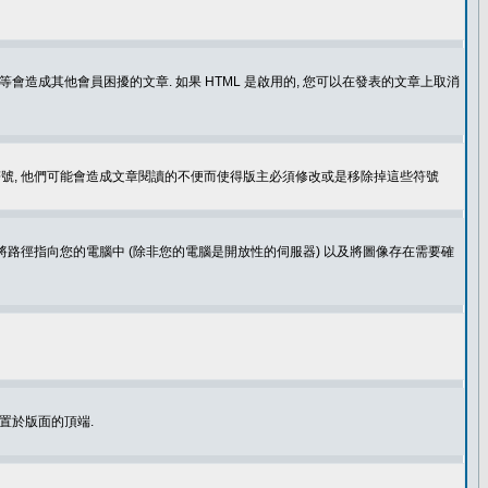
造成其他會員困擾的文章. 如果 HTML 是啟用的, 您可以在發表的文章上取消
個表情符號, 他們可能會造成文章閱讀的不便而使得版主必須修改或是移除掉這些符號
.gif. 您不能將路徑指向您的電腦中 (除非您的電腦是開放性的伺服器) 以及將圖像存在需要確
置於版面的頂端.