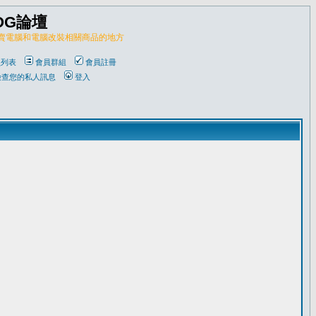
OG論壇
販賣電腦和電腦改裝相關商品的地方
員列表
會員群組
會員註冊
檢查您的私人訊息
登入