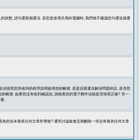
登入的狀態, 請勾選那個選項. 若您是使用共用的電腦時, 我們就不建議您勾選這個選
您必須按照您所收到的程序說明啟用您的帳號. 若是這樣還沒解決問題的話, 是否您
的帳號. 如果您沒有收到確認信, 請檢查您的電子郵件信箱是否填寫正確? 另一
案.
是因為您並未發表任何文章所導致? 通常討論版會定期刪除一些沒有發表任何文章