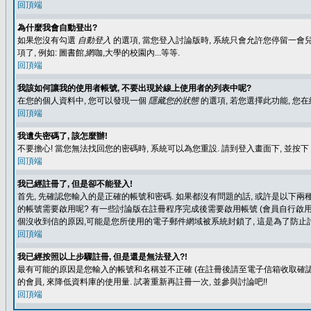
回頂端
為什麼我會自動登出?
如果您沒有勾選
自動登入
的選項, 當您登入討論版時, 系統只會允許您停留一會兒
項了, 例如: 圖書館,網咖,大學的校園內...等等.
回頂端
我該如何讓我的使用者帳號, 不要出現於線上使用者的列表中呢?
在您的個人資料中, 您可以發現一個
隱藏您的狀態
的選項, 若您選擇此功能, 
回頂端
我遺失密碼了, 該怎麼辦!
不要擔心! 當您無法找回您的密碼時, 系統可以為您重設. 請到登入畫面下, 並按下
回頂端
我已經註冊了, 但是卻不能登入!
首先, 先確認您輸入的是正確的帳號和密碼. 如果都沒有問題的話, 或許是以下兩種情
的帳號需要啟用呢? 有一些討論版在註冊程序完成後需要啟用帳號 (會員自行啟用
個沒收到信的原因,可能是您所使用的電子郵件網域被系統封鎖了, 這是為了防止討
回頂端
我已經按照以上步驟註冊, 但是還是無法登入?!
最有可能的原因是您輸入的帳號和名稱並不正確 (在註冊後請至電子信箱收取確認
的會員, 來降低資料庫的使用量. 試著重新再註冊一次, 並參與討論吧!!
回頂端