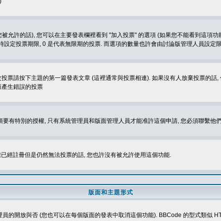
)
被允許的話), 您可以在主要發表欄裡看到 "加入投票" 的選項 (如果您不能看到這項
同時設定投票期限, 0 是代表無限期的投票. 而選項的數量也許會由討論版管理人員設定
改投票請按下主題的第一篇發表文章 (這裡通常與投票相連). 如果沒有人放棄投票的話, 
而產生錯誤的投票
 您必須要有特別的授權, 只有系統管理員和版面管理人員才能准許這個申請, 您必須聯繫他們
您已經註冊但是仍然無法投票的話, 您也許沒有被允許使用這個功能.
版面和主題形式
理員的開放與否 (您也可以在每個版面的發表中取消這個功能). BBCode 的型式類似 HTML