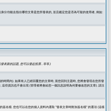
身分功能去指出哪些文章是您所發表的, 並且鑑定您是否為可疑的使用者, 例如:
發表新的話題, 您可以發起投票...等等
.)
的時間內). 如果有人已經回覆您的文章時, 當您回到主題時, 您將會發現在您所發
 這些資訊也不會出現 (管理者將會給您一個訊息說明為何要修改您的文章). 請注
簽名檔. 您也可以在您的個人資料內選取 "發表文章時附加簽名檔" 的選項 (這樣