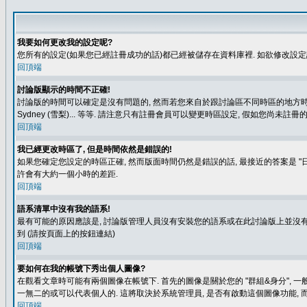
我要如何更改我的設定呢?
您所有的設定(如果您已經註冊成功的話)都已經被儲存在資料庫裡. 如欲修改設
回頂端
討論版顯示的時間不正確!
討論版的時間可以確定是沒有問題的, 然而若您來自於跟討論區不同時區的地方時, 就有可能發
Sydney (雪梨)... 等等. 請注意只有註冊會員可以變更時區設定, 假如您尚未註
回頂端
我已經更改時區了, 但是時間依然是錯誤的!
如果您確定您設定的時區正確, 然而版面時間仍然是錯誤的話, 最接近的答案是 "日
許會有大約一個小時的差距.
回頂端
語系清單中沒有我的語系!
最有可能的原因應該是, 討論版管理人員沒有安裝您的語系或在此討論版上並沒有人翻譯您
到 (請按頁面上的按鈕連結)
回頂端
要如何在我的帳號下秀出個人圖像?
在觀看文章時可能有兩個圖像在帳號下. 首先的圖像是關於您的 "群組&身分", 一
一無二的或可以代表個人的. 這將取決於系統管理員, 是否有啟動這個圖像功能, 
回頂端