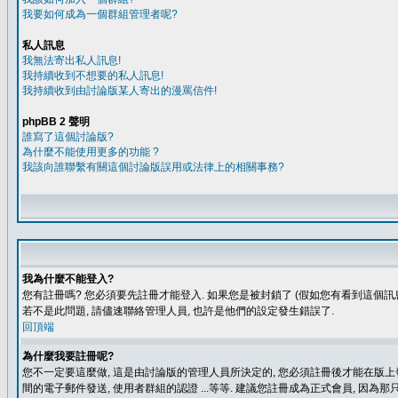
我要如何成為一個群組管理者呢?
私人訊息
我無法寄出私人訊息!
我持續收到不想要的私人訊息!
我持續收到由討論版某人寄出的漫罵信件!
phpBB 2 聲明
誰寫了這個討論版?
為什麼不能使用更多的功能 ?
我該向誰聯繫有關這個討論版誤用或法律上的相關事務?
我為什麼不能登入?
您有註冊嗎? 您必須要先註冊才能登入. 如果您是被封鎖了 (假如您有看到這個訊息
若不是此問題, 請儘速聯絡管理人員, 也許是他們的設定發生錯誤了.
回頂端
為什麼我要註冊呢?
您不一定要這麼做, 這是由討論版的管理人員所決定的, 您必須註冊後才能在版上發
間的電子郵件發送, 使用者群組的認證 ...等等. 建議您註冊成為正式會員, 因為