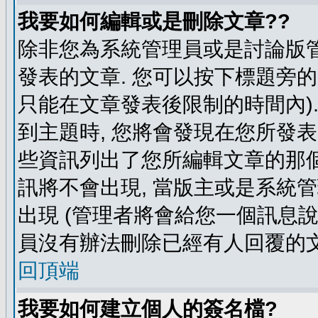
我要如何編輯或是刪除文章??
除非您為系統管理員或是討論版管
發表的文章. 您可以按下標題旁的 
只能在文章發表後限制的時間內).
到主題時, 您將會發現在您所發
些資訊列出了您所編輯文章的那個
訊將不會出現, 當版主或是系統
出現 (管理者將會給您一個訊息說
員沒有辦法刪除已經有人回覆的文
回頂端
我要如何建立個人的簽名檔?