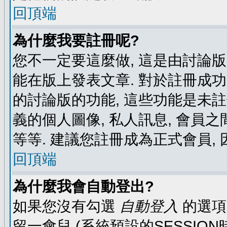
回頂端
為什麼我要註冊呢?
您不一定要這麼做, 這是由討論
能在版上發表文章. 對於註冊成
的討論版的功能, 這些功能是未註
義的個人圖像, 私人訊息, 會員之
等等. 建議您註冊成為正式會員,
回頂端
為什麼我會自動登出?
如果您沒有勾選
自動登入
的選項
留一會兒 (系統預設的SESSIO