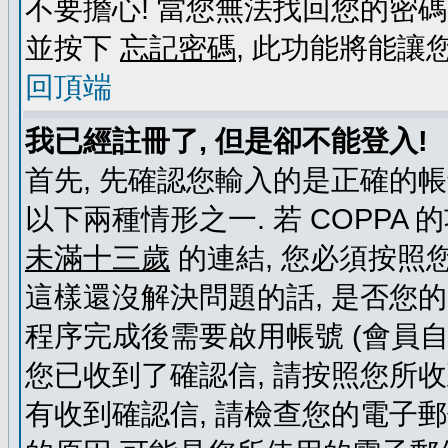
不要擔心! 當您無法找回您的密碼
並按下
忘記密碼
, 此功能將能
回頂端
我已經註冊了, 但是卻不能登入!
首先, 先確認您輸入的是正確的帳
以下兩種情形之一. 若 COPPA
未滿十三歲
的連結, 您必須按照
這樣還沒解決問題的話, 是否您
程序完成後需要啟用帳號 (會員自
您已收到了確認信, 請按照您所
有收到確認信, 請檢查您的電子