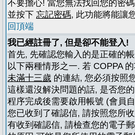
不要擔心! 當您無法找回您的密碼
並按下
忘記密碼
, 此功能將能
回頂端
我已經註冊了, 但是卻不能登入!
首先, 先確認您輸入的是正確的帳
以下兩種情形之一. 若 COPPA
未滿十三歲
的連結, 您必須按照
這樣還沒解決問題的話, 是否您
程序完成後需要啟用帳號 (會員自
您已收到了確認信, 請按照您所
有收到確認信, 請檢查您的電子