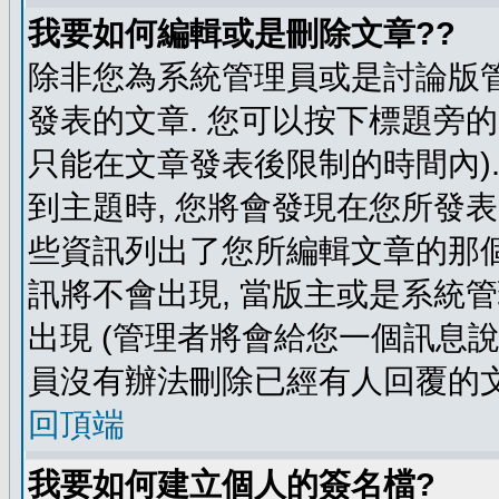
我要如何編輯或是刪除文章??
除非您為系統管理員或是討論版管
發表的文章. 您可以按下標題旁的 
只能在文章發表後限制的時間內).
到主題時, 您將會發現在您所發
些資訊列出了您所編輯文章的那個
訊將不會出現, 當版主或是系統
出現 (管理者將會給您一個訊息說
員沒有辦法刪除已經有人回覆的文
回頂端
我要如何建立個人的簽名檔?