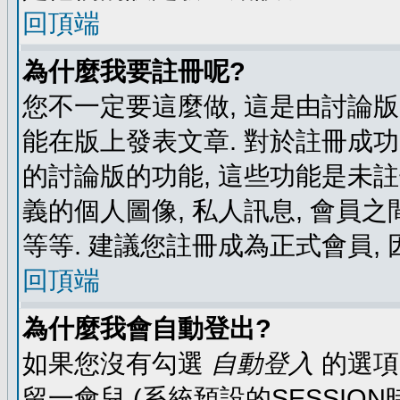
回頂端
為什麼我要註冊呢?
您不一定要這麼做, 這是由討論
能在版上發表文章. 對於註冊成
的討論版的功能, 這些功能是未註
義的個人圖像, 私人訊息, 會員之
等等. 建議您註冊成為正式會員,
回頂端
為什麼我會自動登出?
如果您沒有勾選
自動登入
的選項
留一會兒 (系統預設的SESSIO