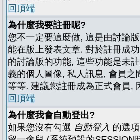
回頂端
為什麼我要註冊呢?
您不一定要這麼做, 這是由討論
能在版上發表文章. 對於註冊成
的討論版的功能, 這些功能是未註
義的個人圖像, 私人訊息, 會員之
等等. 建議您註冊成為正式會員,
回頂端
為什麼我會自動登出?
如果您沒有勾選
自動登入
的選項
留一會兒 (系統預設的SESSIO