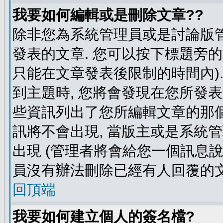
我要如何編輯或是刪除文章??
除非您為系統管理員或是討論版管
發表的文章. 您可以按下標題旁的 
只能在文章發表後限制的時間內).
到主題時, 您將會發現在您所發
些資訊列出了您所編輯文章的那個
訊將不會出現, 當版主或是系統
出現 (管理者將會給您一個訊息說
員沒有辦法刪除已經有人回覆的文
回頂端
我要如何建立個人的簽名檔?