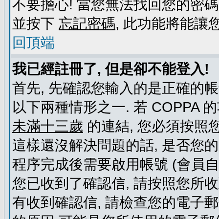
不要擔心! 當您無法找回您的密碼
並按下
忘記密碼
, 此功能將能
回頂端
我已經註冊了, 但是卻不能登入!
首先, 先確認您輸入的是正確的帳
以下兩種情形之一. 若 COPPA
未滿十三歲
的連結, 您必須按照
這樣還沒解決問題的話, 是否您
程序完成後需要啟用帳號 (會員自
您已收到了確認信, 請按照您所
有收到確認信, 請檢查您的電子