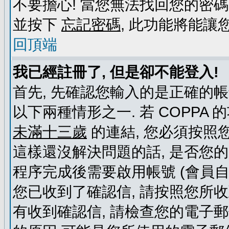
不要擔心! 當您無法找回您的密碼
並按下
忘記密碼
, 此功能將能
回頂端
我已經註冊了, 但是卻不能登入!
首先, 先確認您輸入的是正確的帳
以下兩種情形之一. 若 COPPA
未滿十三歲
的連結, 您必須按照
這樣還沒解決問題的話, 是否您
程序完成後需要啟用帳號 (會員自
您已收到了確認信, 請按照您所
有收到確認信, 請檢查您的電子