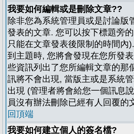
我要如何編輯或是刪除文章??
除非您為系統管理員或是討論版管
發表的文章. 您可以按下標題旁的 
只能在文章發表後限制的時間內).
到主題時, 您將會發現在您所發
些資訊列出了您所編輯文章的那個
訊將不會出現, 當版主或是系統
出現 (管理者將會給您一個訊息說
員沒有辦法刪除已經有人回覆的文
回頂端
我要如何建立個人的簽名檔?