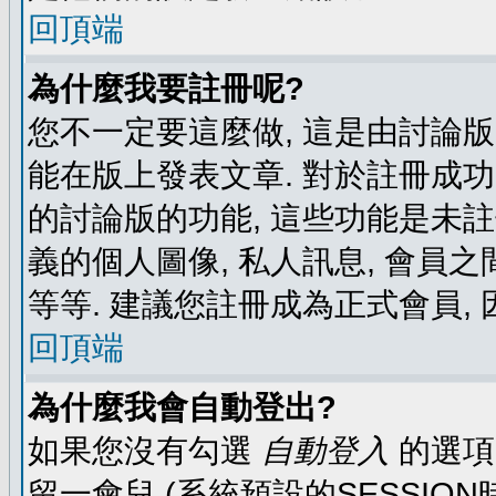
回頂端
為什麼我要註冊呢?
您不一定要這麼做, 這是由討論
能在版上發表文章. 對於註冊成
的討論版的功能, 這些功能是未註
義的個人圖像, 私人訊息, 會員之
等等. 建議您註冊成為正式會員,
回頂端
為什麼我會自動登出?
如果您沒有勾選
自動登入
的選項
留一會兒 (系統預設的SESSIO