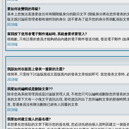
要如何改變我的等級?
基本上您無法直接更改任何有關階級身分的顯示文字 (階級身分將在您所發表的文章
版主跟討論區管理者都有個特別的身分. 請不要為了提升您的身分而胡亂張貼文章
回頂端
當我按下使用者電子郵件連結時, 系統會要求要登入?
很抱歉, 只有註冊的會員才能夠經由內建的電子郵件發送功能, 發送電子郵件 (
回頂端
我該如何在版面上發表一篇新的主題?
很簡單, 只需按下討論版面或主題版面內的發表文章按鈕即可. 當您發表文章時,
回頂端
我要如何編輯或是刪除文章??
除非您為系統管理員或是討論版管理人員, 不然您只可以編輯或刪除您所發表的文章.
表的文章下方有一小塊文字資訊出現, 那些資訊列出了您所編輯文章的那個時間.當
意, 普通會員沒有辦法刪除已經有人回覆的文章.
回頂端
我要如何建立個人的簽名檔?
若想要在您張貼的文章下顯示您的簽名檔, 您必須先經由個人資料區建立一個簽名檔