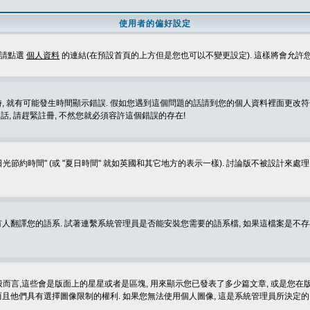
使用者的偏好設定
定請點選
個人資料
的連結(在預設首頁的上方但是您也可以不變更設定). 這樣將會允許
生時間顯示錯誤. 假如您遇到這個問題的話請到您的個人資料裡面更改符合您所在地時區的設定, 例
冊的話, 請趕緊註冊, 不然您就必須容許這個錯誤的存在!
光節約時間" (或 "夏日時間" 就如英國和其它地方的表示一樣). 討論版不被設計來
的語系. 試著連繫系統管理員是否能安裝您需要的語系檔, 如果這檔案是不存在的, 請試著
般而言,這些會是版面上的星星或者是區塊, 用來顯示您已發表了多少篇文章, 或是您在版面
而且他們具有選擇圖像限制的權利. 如果您無法使用個人圖像, 這是系統管理員所決定的,