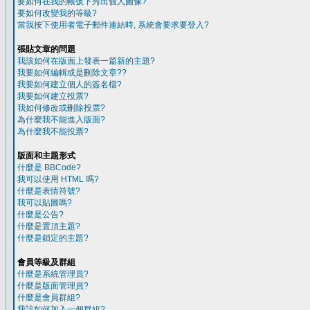
要如何在我的帳號下秀出個人圖像?
要如何改變我的等級?
當我按下使用者電子郵件連結時, 系統會要求要登入?
張貼文章的問題
我該如何在版面上發表一篇新的主題?
我要如何編輯或是刪除文章??
我要如何建立個人的簽名檔?
我要如何建立投票?
我如何修改或刪除投票?
為什麼我不能進入版面?
為什麼我不能投票?
版面和主題形式
什麼是 BBCode?
我可以使用 HTML 嗎?
什麼是表情符號?
我可以貼圖嗎?
什麼是公告?
什麼是置頂主題?
什麼是鎖定的主題?
會員等級及群組
什麼是系統管理員?
什麼是版面管理員?
什麼是會員群組?
我該如何加入一個群組?