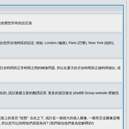
您改變您所有的設定值
如: London (倫敦), Paris (巴黎), New York (紐約),
處理日光時間與正常時間之間的轉換問題, 所以在夏天的月份時間與正確時間相比, 或
建立新的翻譯語系. 更多的資訊會在 phpBB Group website 裡被找
上的某些 "狀態". 在此之下, 或許是一個很大的個人圖像, 一般而言這圖像是獨
 所以您可以詢間他們原因為何? (我們相信他們會為您解釋的!)