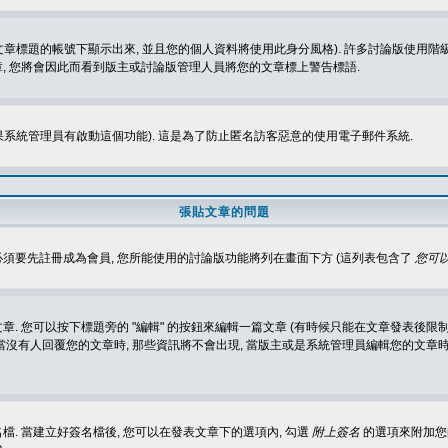
標題的帳號下顯示出來, 並且您的個人資料將使用此身分風格). 許多討論版使用階級
, 您將會因此而看到版主或討論版管理人員將您的文章標上警告標語.
如果系統管理員有啟動這個功能). 這是為了防止匿名訪客惡意的使用電子郵件系統.
張貼文章的問題
 必須要先註冊成為會員, 您所能使用的討論版功能將列在畫面下方 (這列表包含了
您可以
 您可以按下標題旁的 "編輯" 的按鈕來編輯一篇文章 (有時候只能在文章發表後限制
沒有人回覆您的文章時, 那些資訊將不會出現, 當版主或是系統管理員編輯您的文章時,
. 當建立好簽名檔後, 您可以在發表文章下的選項內, 勾選
附上簽名
的選項來附加您的