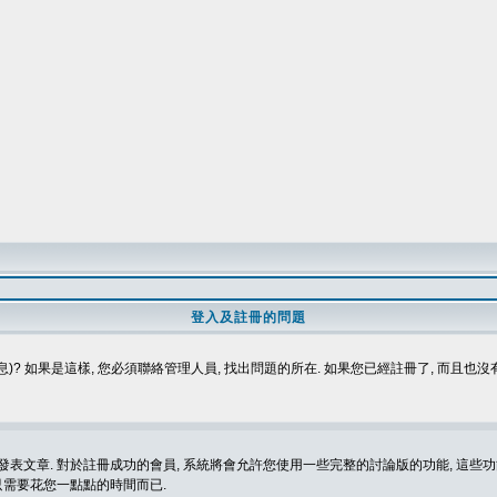
登入及註冊的問題
)? 如果是這樣, 您必須聯絡管理人員, 找出問題的所在. 如果您已經註冊了, 而且也
表文章. 對於註冊成功的會員, 系統將會允許您使用一些完整的討論版的功能, 這些功能
那只需要花您一點點的時間而已.