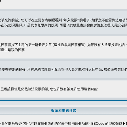
)
被允許的話), 您可以在主要發表欄裡看到 "加入投票" 的選項 (如果您不能看到這項
同時設定投票期限, 0 是代表無限期的投票. 而選項的數量也許會由討論版管理人員設定
改投票請按下主題的第一篇發表文章 (這裡通常與投票相連). 如果沒有人放棄投票的話, 
而產生錯誤的投票
 您必須要有特別的授權, 只有系統管理員和版面管理人員才能准許這個申請, 您必須聯繫他們
您已經註冊但是仍然無法投票的話, 您也許沒有被允許使用這個功能.
版面和主題形式
理員的開放與否 (您也可以在每個版面的發表中取消這個功能). BBCode 的型式類似 HTML