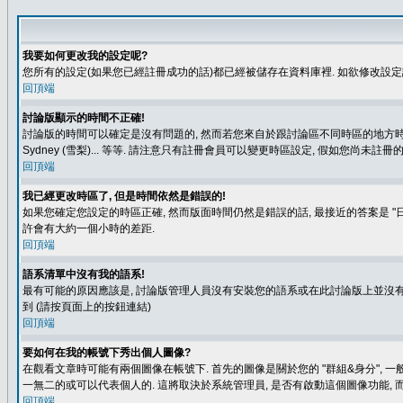
我要如何更改我的設定呢?
您所有的設定(如果您已經註冊成功的話)都已經被儲存在資料庫裡. 如欲修改設
回頂端
討論版顯示的時間不正確!
討論版的時間可以確定是沒有問題的, 然而若您來自於跟討論區不同時區的地方時, 就有可能發
Sydney (雪梨)... 等等. 請注意只有註冊會員可以變更時區設定, 假如您尚未註
回頂端
我已經更改時區了, 但是時間依然是錯誤的!
如果您確定您設定的時區正確, 然而版面時間仍然是錯誤的話, 最接近的答案是 "日
許會有大約一個小時的差距.
回頂端
語系清單中沒有我的語系!
最有可能的原因應該是, 討論版管理人員沒有安裝您的語系或在此討論版上並沒有人翻譯您
到 (請按頁面上的按鈕連結)
回頂端
要如何在我的帳號下秀出個人圖像?
在觀看文章時可能有兩個圖像在帳號下. 首先的圖像是關於您的 "群組&身分", 一
一無二的或可以代表個人的. 這將取決於系統管理員, 是否有啟動這個圖像功能, 
回頂端