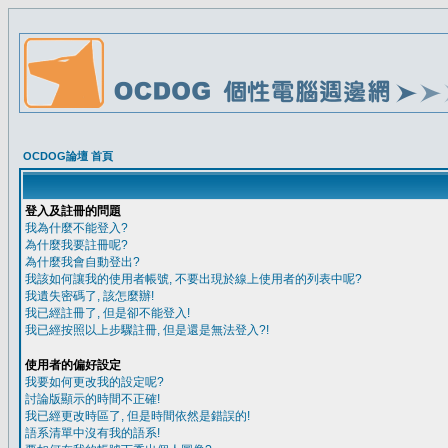
OCDOG論壇 首頁
登入及註冊的問題
我為什麼不能登入?
為什麼我要註冊呢?
為什麼我會自動登出?
我該如何讓我的使用者帳號, 不要出現於線上使用者的列表中呢?
我遺失密碼了, 該怎麼辦!
我已經註冊了, 但是卻不能登入!
我已經按照以上步驟註冊, 但是還是無法登入?!
使用者的偏好設定
我要如何更改我的設定呢?
討論版顯示的時間不正確!
我已經更改時區了, 但是時間依然是錯誤的!
語系清單中沒有我的語系!