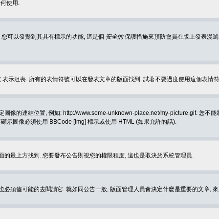
何使用.
 您可以發覺到其具有標示的功能, 這是個
安全的
保護措施來預防會員在版上發表漫罵等會
樂, :( 表示沮喪. 所有的表情符號可以在發表文章的版面找到. 試著不要過度使用這
, 例如: http://www.some-unknown-place.net/my-picture
要顯示圖像必須使用 BBCode [img] 標示或使用 HTML (如果允許的話).
面的最上方找到. 您要發布公告則視您的權限程度, 這也是取決於系統管理員.
也必須儘可能的去閱讀它. 就如同公告一般, 版面管理人員會決定什麼是重要的文章, 來