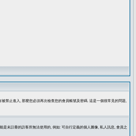
沒有被禁止進入, 那麼您必須再次檢查您的會員帳號及密碼. 這是一個很常見的問題,
是未註冊的訪客所無法使用的, 例如: 可自行定義的個人圖像, 私人訊息, 會員之