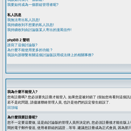
我要如何成為一個群組管理者呢?
私人訊息
我無法寄出私人訊息!
我持續收到不想要的私人訊息!
我持續收到由討論版某人寄出的漫罵信件!
phpBB 2 聲明
誰寫了這個討論版?
為什麼不能使用更多的功能 ?
我該向誰聯繫有關這個討論版誤用或法律上的相關事務?
我為什麼不能登入?
您有註冊嗎? 您必須要先註冊才能登入. 如果您是被封鎖了 (假如您有看到這個訊息
若不是此問題, 請儘速聯絡管理人員, 也許是他們的設定發生錯誤了.
回頂端
為什麼我要註冊呢?
您不一定要這麼做, 這是由討論版的管理人員所決定的, 您必須註冊後才能在版上發
間的電子郵件發送, 使用者群組的認證 ...等等. 建議您註冊成為正式會員, 因為