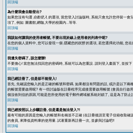
回頂端
為什麼我會自動登出?
如果您沒有勾選
自動登入
的選項, 當您登入討論版時, 系統只會允許您停留一會兒
項了, 例如: 圖書館,網咖,大學的校園內...等等.
回頂端
我該如何讓我的使用者帳號, 不要出現於線上使用者的列表中呢?
在您的個人資料中, 您可以發現一個
隱藏您的狀態
的選項, 若您選擇此功能, 
回頂端
我遺失密碼了, 該怎麼辦!
不要擔心! 當您無法找回您的密碼時, 系統可以為您重設. 請到登入畫面下, 並按下
回頂端
我已經註冊了, 但是卻不能登入!
首先, 先確認您輸入的是正確的帳號和密碼. 如果都沒有問題的話, 或許是以下兩種情
的帳號需要啟用呢? 有一些討論版在註冊程序完成後需要啟用帳號 (會員自行啟用
個沒收到信的原因,可能是您所使用的電子郵件網域被系統封鎖了, 這是為了防止討
回頂端
我已經按照以上步驟註冊, 但是還是無法登入?!
最有可能的原因是您輸入的帳號和名稱並不正確 (在註冊後請至電子信箱收取確認
的會員, 來降低資料庫的使用量. 試著重新再註冊一次, 並參與討論吧!!
回頂端