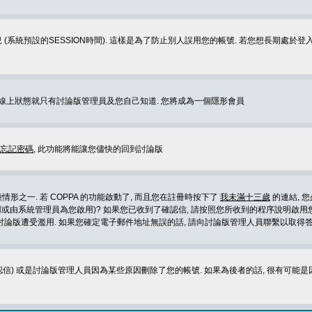
 (系統預設的SESSION時間). 這樣是為了防止別人誤用您的帳號. 若您想長期處於
您在線上狀態就只有討論版管理員及您自己知道. 您將成為一個隱形會員
忘記密碼
, 此功能將能讓您儘快的回到討論版
形之一. 若 COPPA 的功能啟動了, 而且您在註冊時按下了
我未滿十三歲
的連結, 
或由系統管理員為您啟用)? 如果您已收到了確認信, 請按照您所收到的程序說明啟用您
論版遭受濫用. 如果您確定電子郵件地址無誤的話, 請向討論版管理人員聯繫以取得答
信) 或是討論版管理人員因為某些原因刪除了您的帳號. 如果為後者的話, 很有可能