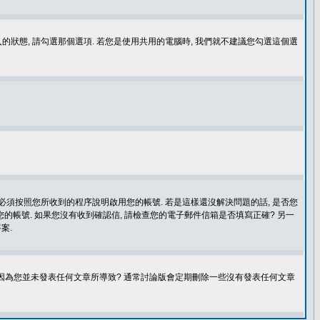
登入的狀態, 請勾選那個選項. 若您是使用共用的電腦時, 我們就不建議您勾選這個選
您必須按照您所收到的程序說明啟用您的帳號. 若是這樣還沒解決問題的話, 是否您
的帳號. 如果您沒有收到確認信, 請檢查您的電子郵件信箱是否填寫正確? 另一
案.
是因為您並未發表任何文章所導致? 通常討論版會定期刪除一些沒有發表任何文章