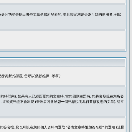
身分功能去指出哪些文章是您所發表的, 並且鑑定您是否為可疑的使用者, 例如:
發表新的話題, 您可以發起投票...等等
.)
的時間內). 如果有人已經回覆您的文章時, 當您回到主題時, 您將會發現在您所發
 這些資訊也不會出現 (管理者將會給您一個訊息說明為何要修改您的文章). 請注
簽名檔. 您也可以在您的個人資料內選取 "發表文章時附加簽名檔" 的選項 (這樣