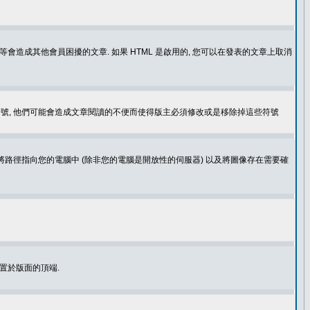
造成其他會員困擾的文章. 如果 HTML 是啟用的, 您可以在發表的文章上取消
個表情符號, 他們可能會造成文章閱讀的不便而使得版主必須修改或是移除掉這些符號
.gif. 您不能將路徑指向您的電腦中 (除非您的電腦是開放性的伺服器) 以及將圖像存在需要確
置於版面的頂端.