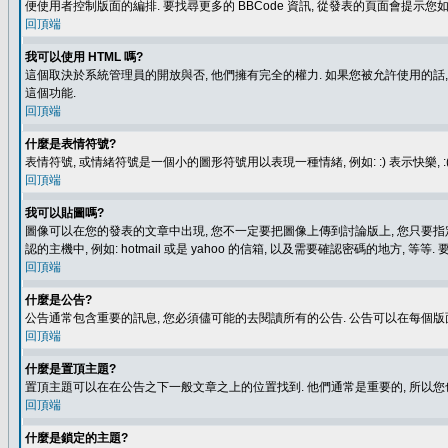
便使用者控制版面的編排. 要找尋更多的 BBCode 資訊, 從發表的頁面會提示您如
回頂端
我可以使用 HTML 嗎?
這個取決於系統管理員的開放與否, 他們擁有完全的權力. 如果您被允許使用的話,
這個功能.
回頂端
什麼是表情符號?
表情符號, 或情緒符號是一個小的圖形符號用以表現一種情緒, 例如: :) 表示快
回頂端
我可以貼圖嗎?
圖像可以在您的發表的文章中出現, 您不一定要把圖像上傳到討論版上, 您只要指定圖像的連結位置
認的主機中, 例如: hotmail 或是 yahoo 的信箱, 以及需要確認密碼的地方, 等等. 
回頂端
什麼是公告?
公告通常包含重要的訊息, 您必須儘可能的去閱讀所有的公告. 公告可以在每個版
回頂端
什麼是置頂主題?
置頂主題可以在在公告之下一般文章之上的位置找到. 他們通常是重要的, 所以您
回頂端
什麼是鎖定的主題?