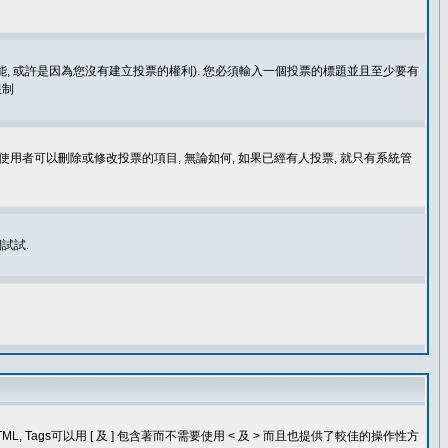
功能, 或許是因為您沒有建立投票的權利). 您必須輸入一個投票的標題並且至少要有
限制
使用者可以刪除或修改投票的項目, 無論如何, 如果已經有人投票, 就只有系統管
試試.
, Tags可以用 [ 及 ] 包含著而不需要使用 < 及 > 而且也提供了較佳的操作性方