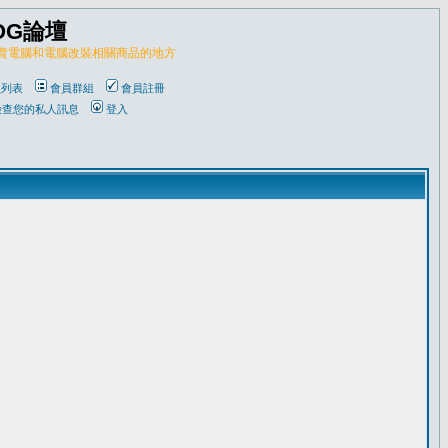
OG論壇
販賣電腦和電腦改裝相關商品的地方
員列表
會員群組
會員註冊
檢查您的私人訊息
登入