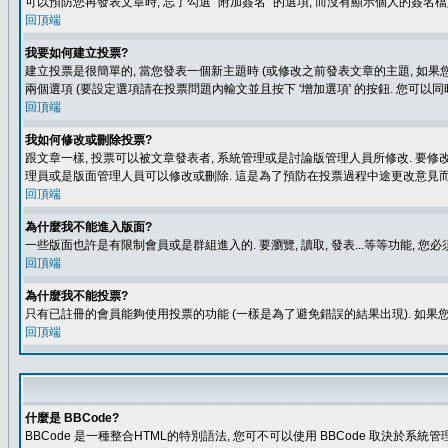
可以預防您再發表文章時, 忘了勾選 "附加簽名" 的選項, 而沒有顯示個人的簽名檔
回頂端
我要如何建立投票?
建立投票是很簡單的, 當您發表一個新主題時 (或修改之前發表文章的主題, 如果您
兩個選項 (要設定選項請在投票問題內輸文並且按下 '增加選項' 的按鈕. 您可以
回頂端
我如何修改或刪除投票?
跟文章一樣, 投票可以被文章發表者, 系統管理或是討論版管理人員所修改. 要修
理員或是版面管理人員可以修改或刪除. 這是為了預防在投票過程中途更改意見
回頂端
為什麼我不能進入版面?
一些版面也許是有限制會員或是群組進入的. 要瀏覽, 讀取, 發表...等等功能,
回頂端
為什麼我不能投票?
只有已註冊的會員能夠使用投票的功能 (一樣是為了避免錯誤的結果出現). 如果
回頂端
什麼是 BBCode?
BBCode 是一種整合HTML的特別語法, 您可不可以使用 BBCode 取決於系統管