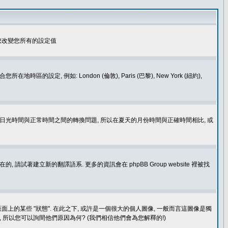
您改變您所有的設定值
如: London (倫敦), Paris (巴黎), New York (紐約),
處理日光時間與正常時間之間的轉換問題, 所以在夏天的月份時間與正確時間相比, 或
建立新的翻譯語系. 更多的資訊會在 phpBB Group website 裡被找
上的某些 "狀態". 在此之下, 或許是一個很大的個人圖像, 一般而言這圖像是獨
 所以您可以詢間他們原因為何? (我們相信他們會為您解釋的!)