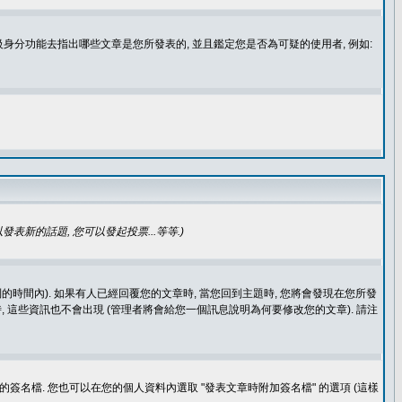
身分功能去指出哪些文章是您所發表的, 並且鑑定您是否為可疑的使用者, 例如:
發表新的話題, 您可以發起投票...等等
.)
的時間內). 如果有人已經回覆您的文章時, 當您回到主題時, 您將會發現在您所發
 這些資訊也不會出現 (管理者將會給您一個訊息說明為何要修改您的文章). 請注
簽名檔. 您也可以在您的個人資料內選取 "發表文章時附加簽名檔" 的選項 (這樣