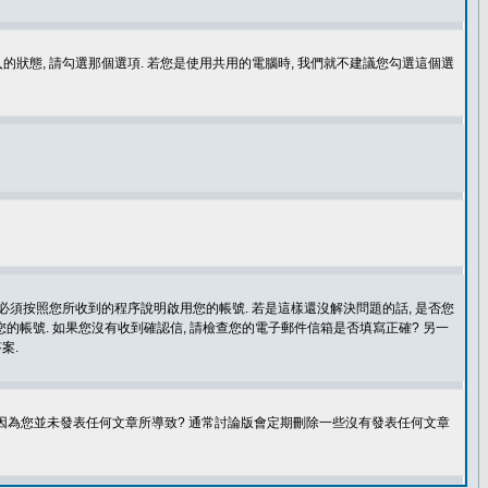
登入的狀態, 請勾選那個選項. 若您是使用共用的電腦時, 我們就不建議您勾選這個選
您必須按照您所收到的程序說明啟用您的帳號. 若是這樣還沒解決問題的話, 是否您
的帳號. 如果您沒有收到確認信, 請檢查您的電子郵件信箱是否填寫正確? 另一
案.
是因為您並未發表任何文章所導致? 通常討論版會定期刪除一些沒有發表任何文章