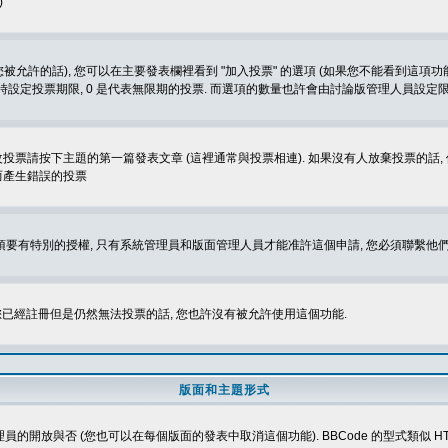
)
被允許的話), 您可以在主要發表欄裡看到 "加入投票" 的選項 (如果您不能看到這項
同時設定投票期限, 0 是代表無限期的投票. 而選項的數量也許會由討論版管理人員設定
改投票請按下主題的第一篇發表文章 (這裡通常與投票相連). 如果沒有人放棄投票的話, 
而產生錯誤的投票
 您必須要有特別的授權, 只有系統管理員和版面管理人員才能准許這個申請, 您必須聯繫他們
您已經註冊但是仍然無法投票的話, 您也許沒有被允許使用這個功能.
版面和主題形式
理員的開放與否 (您也可以在每個版面的發表中取消這個功能). BBCode 的型式類似 HTML