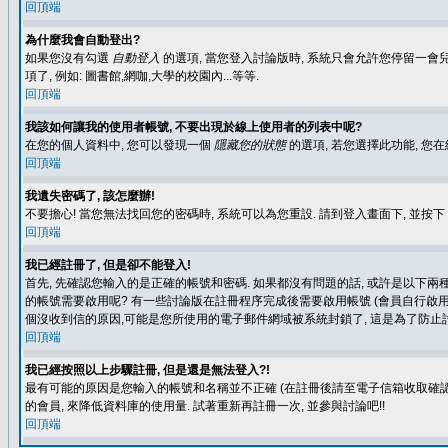
回頂端
為什麼我會自動登出?
如果您沒有勾選
自動登入
的選項, 當您登入討論版時, 系統只會允許您停留一會兒
項了, 例如: 圖書館,網咖,大學的校園內...等等.
回頂端
我該如何讓我的使用者帳號, 不要出現於線上使用者的列表中呢?
在您的個人資料中, 您可以發現一個
隱藏您的狀態
的選項, 若您選擇此功能, 
回頂端
我遺失密碼了, 該怎麼辦!
不要擔心! 當您無法找回您的密碼時, 系統可以為您重設. 請到登入畫面下, 並按下
回頂端
我已經註冊了, 但是卻不能登入!
首先, 先確認您輸入的是正確的帳號和密碼. 如果都沒有問題的話, 或許是以下兩種情
的帳號需要啟用呢? 有一些討論版在註冊程序完成後需要啟用帳號 (會員自行啟用
個沒收到信的原因,可能是您所使用的電子郵件網域被系統封鎖了, 這是為了防止討
回頂端
我已經按照以上步驟註冊, 但是還是無法登入?!
最有可能的原因是您輸入的帳號和名稱並不正確 (在註冊後請至電子信箱收取確認
的會員, 來降低資料庫的使用量. 試著重新再註冊一次, 並參與討論吧!!
回頂端