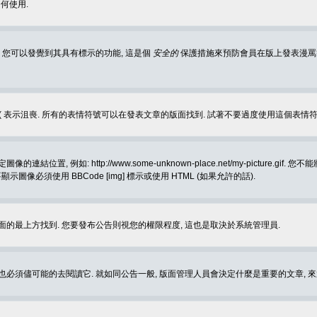
何使用.
 您可以發覺到其具有標示的功能, 這是個
安全的
保護措施來預防會員在版上發表漫罵等會
樂, :( 表示沮喪. 所有的表情符號可以在發表文章的版面找到. 試著不要過度使用這
, 例如: http://www.some-unknown-place.net/my-picture
要顯示圖像必須使用 BBCode [img] 標示或使用 HTML (如果允許的話).
面的最上方找到. 您要發布公告則視您的權限程度, 這也是取決於系統管理員.
也必須儘可能的去閱讀它. 就如同公告一般, 版面管理人員會決定什麼是重要的文章, 來