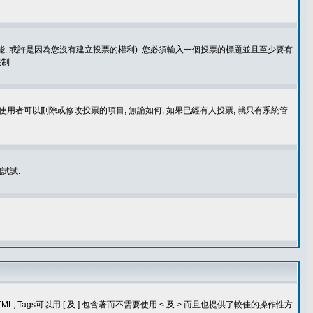
功能, 或許是因為您沒有建立投票的權利). 您必須輸入一個投票的標題並且至少要有
限制
使用者可以刪除或修改投票的項目, 無論如何, 如果已經有人投票, 就只有系統管
試試.
, Tags可以用 [ 及 ] 包含著而不需要使用 < 及 > 而且也提供了較佳的操作性方