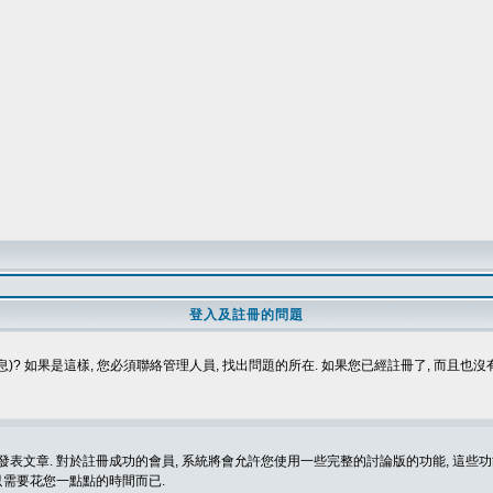
登入及註冊的問題
)? 如果是這樣, 您必須聯絡管理人員, 找出問題的所在. 如果您已經註冊了, 而且也
表文章. 對於註冊成功的會員, 系統將會允許您使用一些完整的討論版的功能, 這些功能
那只需要花您一點點的時間而已.