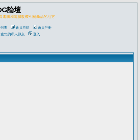
OG論壇
販賣電腦和電腦改裝相關商品的地方
員列表
會員群組
會員註冊
檢查您的私人訊息
登入