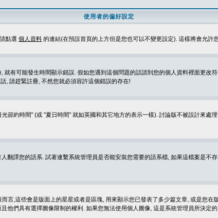
使用者的偏好設定
定請點選
個人資料
的連結(在預設首頁的上方但是您也可以不變更設定). 這樣將會允許
生時間顯示錯誤. 假如您遇到這個問題的話請到您的個人資料裡面更改符合您所在地時區的設定, 例
冊的話, 請趕緊註冊, 不然您就必須容許這個錯誤的存在!
光節約時間" (或 "夏日時間" 就如英國和其它地方的表示一樣). 討論版不被設計來
的語系. 試著連繫系統管理員是否能安裝您需要的語系檔, 如果這檔案是不存在的, 請試著
般而言,這些會是版面上的星星或者是區塊, 用來顯示您已發表了多少篇文章, 或是您在版面
而且他們具有選擇圖像限制的權利. 如果您無法使用個人圖像, 這是系統管理員所決定的,