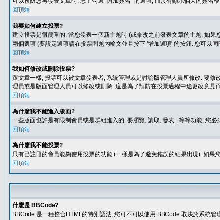
可以預防您再發表文章時, 忘了勾選 "附加簽名" 的選項, 而沒有顯示個人的簽名檔
回頂端
我要如何建立投票?
建立投票是很簡單的, 當您發表一個新主題時 (或修改之前發表文章的主題, 如果您
兩個選項 (要設定選項請在投票問題內輸文並且按下 '增加選項' 的按鈕. 您可以
回頂端
我如何修改或刪除投票?
跟文章一樣, 投票可以被文章發表者, 系統管理或是討論版管理人員所修改. 要修
理員或是版面管理人員可以修改或刪除. 這是為了預防在投票過程中途更改意見
回頂端
為什麼我不能進入版面?
一些版面也許是有限制會員或是群組進入的. 要瀏覽, 讀取, 發表...等等功能,
回頂端
為什麼我不能投票?
只有已註冊的會員能夠使用投票的功能 (一樣是為了避免錯誤的結果出現). 如果
回頂端
什麼是 BBCode?
BBCode 是一種整合HTML的特別語法, 您可不可以使用 BBCode 取決於系統管