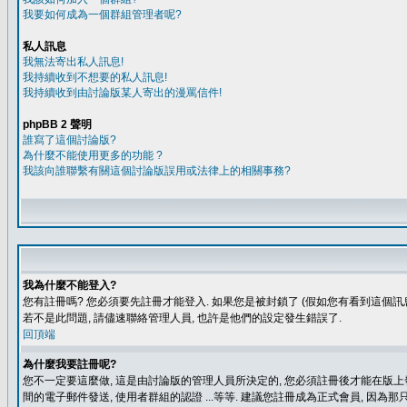
我要如何成為一個群組管理者呢?
私人訊息
我無法寄出私人訊息!
我持續收到不想要的私人訊息!
我持續收到由討論版某人寄出的漫罵信件!
phpBB 2 聲明
誰寫了這個討論版?
為什麼不能使用更多的功能 ?
我該向誰聯繫有關這個討論版誤用或法律上的相關事務?
我為什麼不能登入?
您有註冊嗎? 您必須要先註冊才能登入. 如果您是被封鎖了 (假如您有看到這個訊息
若不是此問題, 請儘速聯絡管理人員, 也許是他們的設定發生錯誤了.
回頂端
為什麼我要註冊呢?
您不一定要這麼做, 這是由討論版的管理人員所決定的, 您必須註冊後才能在版上發
間的電子郵件發送, 使用者群組的認證 ...等等. 建議您註冊成為正式會員, 因為