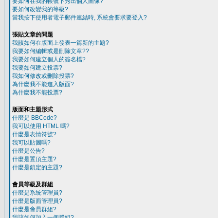
要如何在我的帳號下秀出個人圖像?
要如何改變我的等級?
當我按下使用者電子郵件連結時, 系統會要求要登入?
張貼文章的問題
我該如何在版面上發表一篇新的主題?
我要如何編輯或是刪除文章??
我要如何建立個人的簽名檔?
我要如何建立投票?
我如何修改或刪除投票?
為什麼我不能進入版面?
為什麼我不能投票?
版面和主題形式
什麼是 BBCode?
我可以使用 HTML 嗎?
什麼是表情符號?
我可以貼圖嗎?
什麼是公告?
什麼是置頂主題?
什麼是鎖定的主題?
會員等級及群組
什麼是系統管理員?
什麼是版面管理員?
什麼是會員群組?
我該如何加入一個群組?