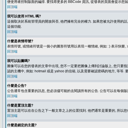
便使用者控制版面的編排. 要找尋更多的 BBCode 資訊, 從發表的頁面會提示您如
回頂端
我可以使用 HTML 嗎?
這個取決於系統管理員的開放與否, 他們擁有完全的權力. 如果您被允許使用的話,
這個功能.
回頂端
什麼是表情符號?
表情符號, 或情緒符號是一個小的圖形符號用以表現一種情緒, 例如: :) 表示快
回頂端
我可以貼圖嗎?
圖像可以在您的發表的文章中出現, 您不一定要把圖像上傳到討論版上, 您只要指定圖像的連結位置
認的主機中, 例如: hotmail 或是 yahoo 的信箱, 以及需要確認密碼的地方, 等等. 
回頂端
什麼是公告?
公告通常包含重要的訊息, 您必須儘可能的去閱讀所有的公告. 公告可以在每個版
回頂端
什麼是置頂主題?
置頂主題可以在在公告之下一般文章之上的位置找到. 他們通常是重要的, 所以您
回頂端
什麼是鎖定的主題?