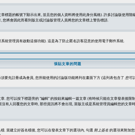
標題的帳號下顯示出來, 並且您的個人資料將使用此身分風格). 許多討論版使用階級
, 您將會因此而看到版主或討論版管理人員將您的文章標上警告標語.
如果系統管理員有啟動這個功能). 這是為了防止匿名訪客惡意的使用電子郵件系統.
張貼文章的問題
 必須要先註冊成為會員, 您所能使用的討論版功能將列在畫面下方 (這列表包含了
您可以
 您可以按下標題旁的 "編輯" 的按鈕來編輯一篇文章 (有時候只能在文章發表後限制
沒有人回覆您的文章時, 那些資訊將不會出現, 當版主或是系統管理員編輯您的文章時,
. 當建立好簽名檔後, 您可以在發表文章下的選項內, 勾選
附上簽名
的選項來附加您的