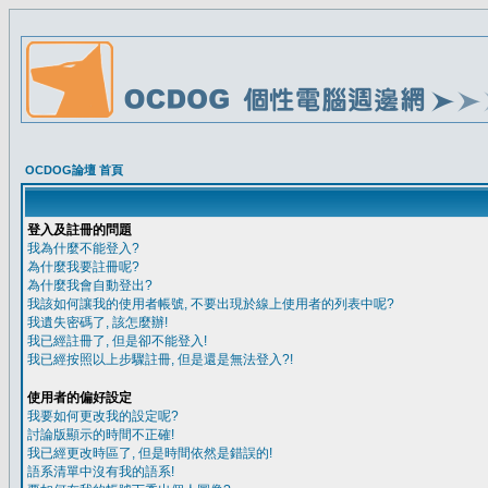
OCDOG論壇 首頁
登入及註冊的問題
我為什麼不能登入?
為什麼我要註冊呢?
為什麼我會自動登出?
我該如何讓我的使用者帳號, 不要出現於線上使用者的列表中呢?
我遺失密碼了, 該怎麼辦!
我已經註冊了, 但是卻不能登入!
我已經按照以上步驟註冊, 但是還是無法登入?!
使用者的偏好設定
我要如何更改我的設定呢?
討論版顯示的時間不正確!
我已經更改時區了, 但是時間依然是錯誤的!
語系清單中沒有我的語系!