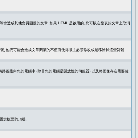
造成其他會員困擾的文章. 如果 HTML 是啟用的, 您可以在發表的文章上取消
個表情符號, 他們可能會造成文章閱讀的不便而使得版主必須修改或是移除掉這些符號
.gif. 您不能將路徑指向您的電腦中 (除非您的電腦是開放性的伺服器) 以及將圖像存在需要確
置於版面的頂端.