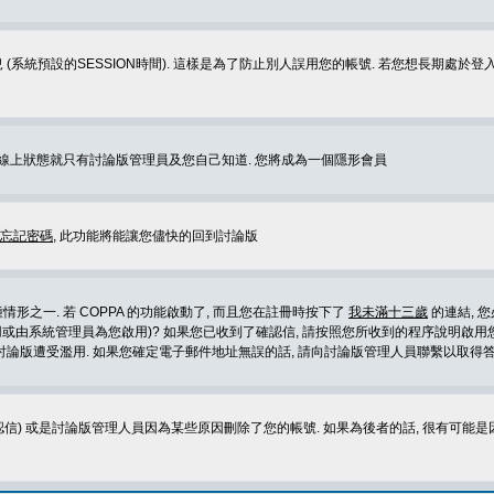
 (系統預設的SESSION時間). 這樣是為了防止別人誤用您的帳號. 若您想長期處於
您在線上狀態就只有討論版管理員及您自己知道. 您將成為一個隱形會員
忘記密碼
, 此功能將能讓您儘快的回到討論版
形之一. 若 COPPA 的功能啟動了, 而且您在註冊時按下了
我未滿十三歲
的連結, 
或由系統管理員為您啟用)? 如果您已收到了確認信, 請按照您所收到的程序說明啟用您
論版遭受濫用. 如果您確定電子郵件地址無誤的話, 請向討論版管理人員聯繫以取得答
信) 或是討論版管理人員因為某些原因刪除了您的帳號. 如果為後者的話, 很有可能