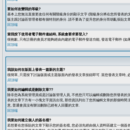
要如何改變我的等級?
基本上您無法直接更改任何有關階級身分的顯示文字 (階級身分將在您所發表的文章
版主跟討論區管理者都有個特別的身分. 請不要為了提升您的身分而胡亂張貼文章
回頂端
當我按下使用者電子郵件連結時, 系統會要求要登入?
很抱歉, 只有註冊的會員才能夠經由內建的電子郵件發送功能, 發送電子郵件 (
回頂端
我該如何在版面上發表一篇新的主題?
很簡單, 只需按下討論版面或主題版面內的發表文章按鈕即可. 當您發表文章時,
回頂端
我要如何編輯或是刪除文章??
除非您為系統管理員或是討論版管理人員, 不然您只可以編輯或刪除您所發表的文章.
表的文章下方有一小塊文字資訊出現, 那些資訊列出了您所編輯文章的那個時間.當
意, 普通會員沒有辦法刪除已經有人回覆的文章.
回頂端
我要如何建立個人的簽名檔?
若想要在您張貼的文章下顯示您的簽名檔, 您必須先經由個人資料區建立一個簽名檔