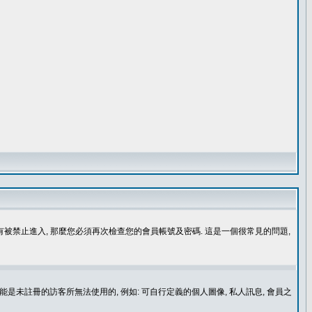
沒有被禁止進入, 那麼您必須再次檢查您的會員帳號及密碼. 這是一個很常見的問題,
是未註冊的訪客所無法使用的, 例如: 可自行定義的個人圖像, 私人訊息, 會員之