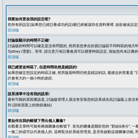
我要如何更改我的設定呢?
您所有的設定(如果您已經註冊成功的話)都已經被儲存在資料庫裡. 如欲修改設
回頂端
討論版顯示的時間不正確!
討論版的時間可以確定是沒有問題的, 然而若您來自於跟討論區不同時區的地方時, 就有可能發
Sydney (雪梨)... 等等. 請注意只有註冊會員可以變更時區設定, 假如您尚未註
回頂端
我已經更改時區了, 但是時間依然是錯誤的!
如果您確定您設定的時區正確, 然而版面時間仍然是錯誤的話, 最接近的答案是 "日
許會有大約一個小時的差距.
回頂端
語系清單中沒有我的語系!
最有可能的原因應該是, 討論版管理人員沒有安裝您的語系或在此討論版上並沒有人翻譯您
到 (請按頁面上的按鈕連結)
回頂端
要如何在我的帳號下秀出個人圖像?
在觀看文章時可能有兩個圖像在帳號下. 首先的圖像是關於您的 "群組&身分", 一
一無二的或可以代表個人的. 這將取決於系統管理員, 是否有啟動這個圖像功能, 
回頂端