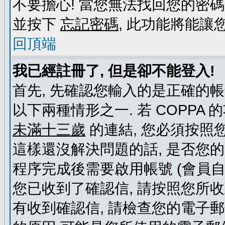
不要擔心! 當您無法找回您的密碼
並按下
忘記密碼
, 此功能將能
回頂端
我已經註冊了, 但是卻不能登入!
首先, 先確認您輸入的是正確的帳
以下兩種情形之一. 若 COPPA
未滿十三歲
的連結, 您必須按照
這樣還沒解決問題的話, 是否您
程序完成後需要啟用帳號 (會員自
您已收到了確認信, 請按照您所
有收到確認信, 請檢查您的電子