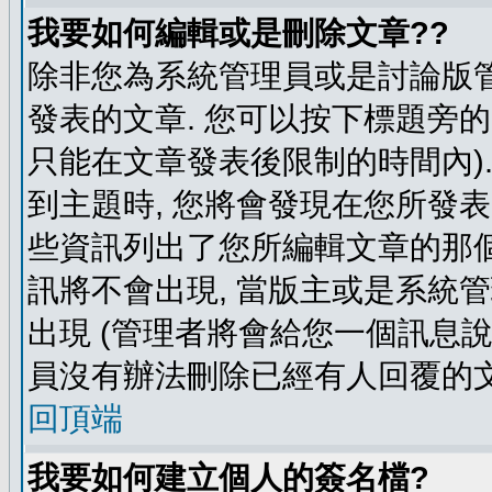
我要如何編輯或是刪除文章??
除非您為系統管理員或是討論版管
發表的文章. 您可以按下標題旁的 
只能在文章發表後限制的時間內).
到主題時, 您將會發現在您所發
些資訊列出了您所編輯文章的那個
訊將不會出現, 當版主或是系統
出現 (管理者將會給您一個訊息說
員沒有辦法刪除已經有人回覆的文
回頂端
我要如何建立個人的簽名檔?