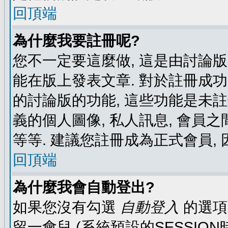
回頂端
為什麼我要註冊呢?
您不一定要這麼做, 這是由討論
能在版上發表文章. 對於註冊成
的討論版的功能, 這些功能是未註
義的個人圖像, 私人訊息, 會員之
等等. 建議您註冊成為正式會員,
回頂端
為什麼我會自動登出?
如果您沒有勾選
自動登入
的選項
留一會兒 (系統預設的SESSIO