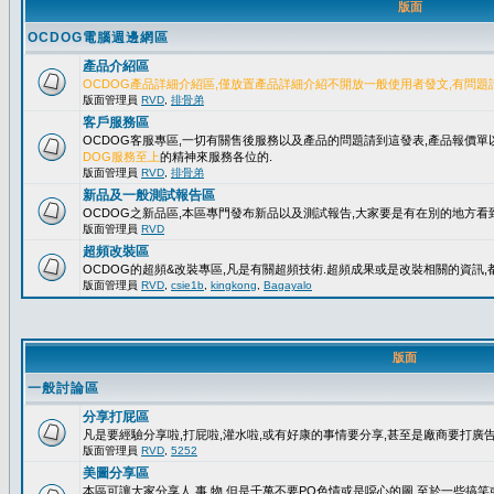
版面
OCDOG電腦週邊網區
產品介紹區
OCDOG產品詳細介紹區,僅放置產品詳細介紹不開放一般使用者發文,有問題
版面管理員
RVD
,
排骨弟
客戶服務區
OCDOG客服專區,一切有關售後服務以及產品的問題請到這發表,產品報價
DOG服務至上
的精神來服務各位的.
版面管理員
RVD
,
排骨弟
新品及一般測試報告區
OCDOG之新品區,本區專門發布新品以及測試報告,大家要是有在別的地方看到
版面管理員
RVD
超頻改裝區
OCDOG的超頻&改裝專區,凡是有關超頻技術.超頻成果或是改裝相關的資訊,都
版面管理員
RVD
,
csie1b
,
kingkong
,
Bagayalo
版面
一般討論區
分享打屁區
凡是要經驗分享啦,打屁啦,灌水啦,或有好康的事情要分享,甚至是廠商要打廣告..
版面管理員
RVD
,
5252
美圖分享區
本區可讓大家分享人.事.物,但是千萬不要PO色情或是噁心的圖,至於一些搞