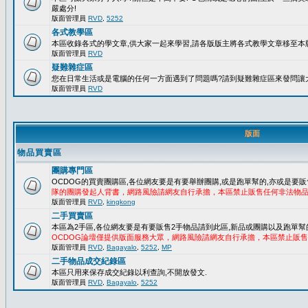
嚴處分!
版面管理員
RVD
,
5252
各式教學區
本區收錄各式的學文章,供大家一起來學習,請各版版主將各式教學文章移至本版
版面管理員
RVD
疑難雜症區
您在日常生活或是電腦的任何一方面遇到了問題嗎?請到疑難雜症區來發問讓
版面管理員
RVD
版面
物品買賣區
團購專門區
OCDOG的買賣團購區,各位網友要是有要舉辦團購,或是跑單幫的,亦或是要販
隊的團購發起人背書，網路風險請網友自行承擔，本區禁止販售任何非法物
版面管理員
RVD
,
kingkong
二手買賣區
本區為2手區,各位網友要是有要販售2手物品請到此區,新品或團購以及跑單幫
OCDOG論壇僅提供版面服務大眾，網路風險請網友自行承擔，本區禁止販
版面管理員
RVD
,
Bagayalo
,
5252
,
MP
二手物品成交紀錄區
本區只用來保存成交紀錄以利查詢,不開放發文.
版面管理員
RVD
,
Bagayalo
,
5252