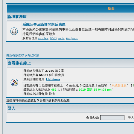
版面
論壇事務區
系統公告及論壇問題反應區
本區用來公佈關於討論區的事務以及讓各位反應一切有關本討論區的問題(非產
持是我們進步的原動力.
版面管理員
johnlee
,
RVD
,
mok
,
kingkong
將所有版面標示為已閱讀
查看誰在線上
目前總共發表了
37786
篇文章
目前總共有
65821
位註冊會員
最新註冊的會員:
Llybitawa
目前總共有 1 位使用者在線上 :: 0 位會員, 0 位隱形及 1 位訪客 [
系統管理員
] [
最高線上人數記錄為
482
人 [ 記錄時間 ::
2019 四月 15 04:08 pm
]
目前線上註冊會員: 沒有
這些資料根據的是最近 5 分鐘內會員的活動記錄
登入
會員名稱:
登入